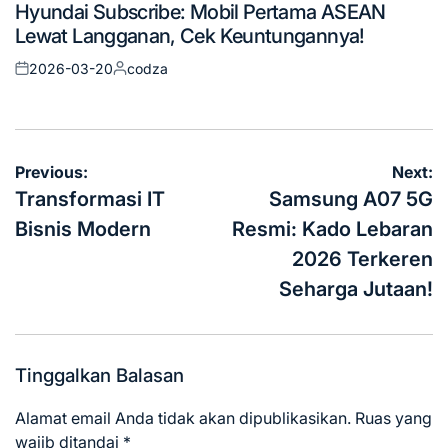
Hyundai Subscribe: Mobil Pertama ASEAN
in
Lewat Langganan, Cek Keuntungannya!
2026-03-20
codza
Posted
Posted
on
by
Navigasi
Previous:
Next:
pos
Transformasi IT
Samsung A07 5G
Bisnis Modern
Resmi: Kado Lebaran
2026 Terkeren
Seharga Jutaan!
Tinggalkan Balasan
Alamat email Anda tidak akan dipublikasikan.
Ruas yang
wajib ditandai
*