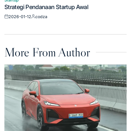
Posted
Strategi Pendanaan Startup Awal
in
2026-01-12
codza
Posted
Posted
on
by
More From Author