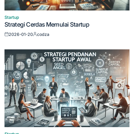
Startup
Posted
Strategi Cerdas Memulai Startup
in
2026-01-20
codza
Posted
Posted
on
by
Startup