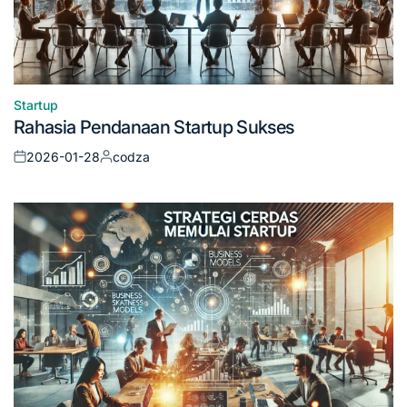
Startup
Posted
Rahasia Pendanaan Startup Sukses
in
2026-01-28
codza
Posted
Posted
on
by