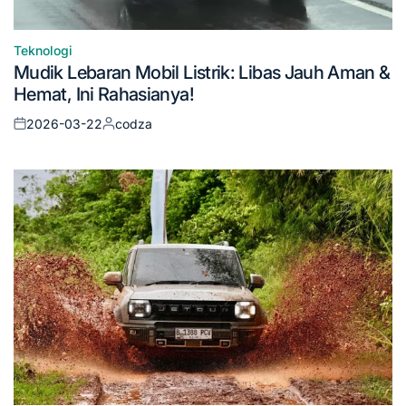
Teknologi
Posted
Mudik Lebaran Mobil Listrik: Libas Jauh Aman &
in
Hemat, Ini Rahasianya!
2026-03-22
codza
Posted
Posted
on
by