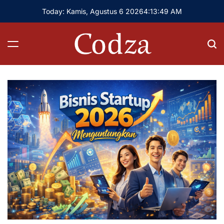
Skip
Today: Kamis, Agustus 6 2026
4
:
13
:
50
AM
to
content
Codza