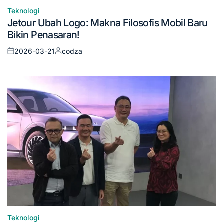
Teknologi
Posted
Jetour Ubah Logo: Makna Filosofis Mobil Baru
in
Bikin Penasaran!
2026-03-21
codza
Posted
Posted
on
by
Teknologi
Posted