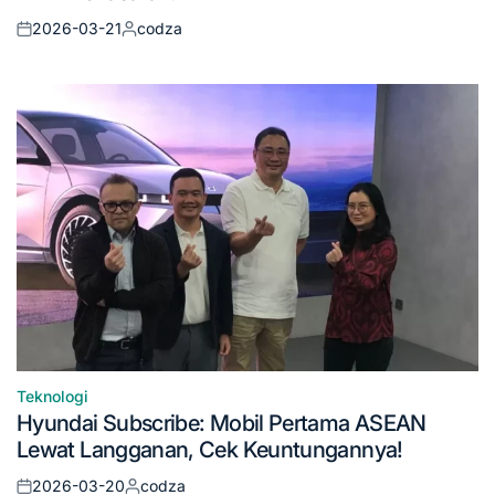
2026-03-21
codza
Posted
Posted
on
by
Teknologi
Posted
Hyundai Subscribe: Mobil Pertama ASEAN
in
Lewat Langganan, Cek Keuntungannya!
2026-03-20
codza