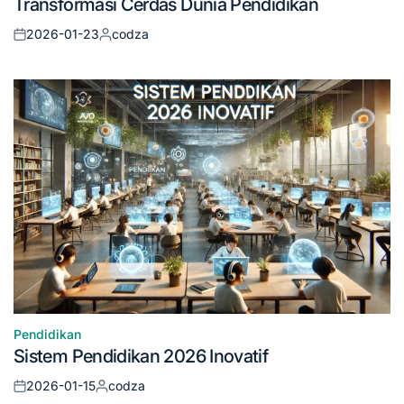
Transformasi Cerdas Dunia Pendidikan
in
2026-01-23
codza
Posted
Posted
on
by
Pendidikan
Posted
Sistem Pendidikan 2026 Inovatif
in
2026-01-15
codza
Posted
Posted