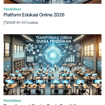
Pendidikan
Posted
Platform Edukasi Online 2026
in
2026-01-31
codza
Posted
Posted
on
by
Pendidikan
Posted