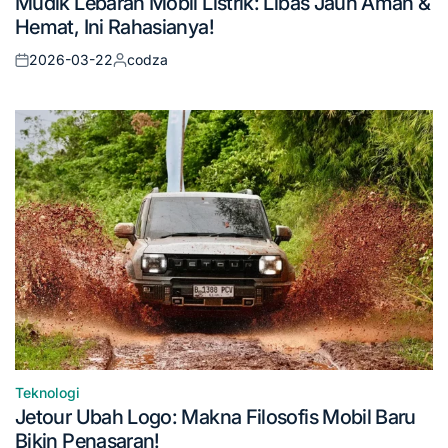
Mudik Lebaran Mobil Listrik: Libas Jauh Aman &
in
Hemat, Ini Rahasianya!
2026-03-22
codza
Posted
Posted
on
by
Teknologi
Posted
Jetour Ubah Logo: Makna Filosofis Mobil Baru
in
Bikin Penasaran!