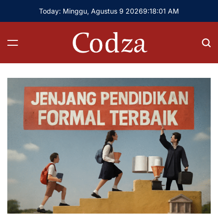
Skip
Today: Minggu, Agustus 9 2026
9
:
18
:
02
AM
to
content
Codza