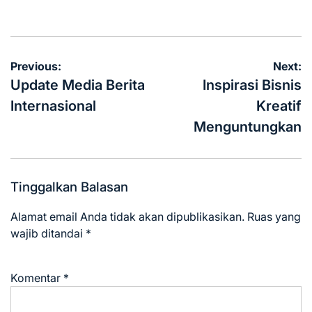
Posted
Posted
on
by
Navigasi
Previous:
Next:
pos
Update Media Berita
Inspirasi Bisnis
Internasional
Kreatif
Menguntungkan
Tinggalkan Balasan
Alamat email Anda tidak akan dipublikasikan.
Ruas yang
wajib ditandai
*
Komentar
*