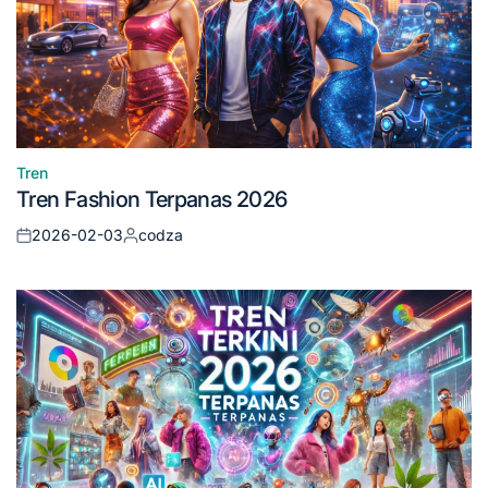
Tren
Posted
Tren Fashion Terpanas 2026
in
2026-02-03
codza
Posted
Posted
on
by