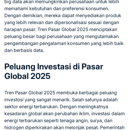
big data akan memungkinkan perusahaan untuk lebih
memahami kebutuhan dan preferensi konsumen.
Dengan demikian, mereka dapat menyediakan produk
yang lebih relevan dan dipersonalisasi sesuai dengan
harapan pasar. Tren Pasar Global 2025 menciptakan
peluang besar bagi perusahaan yang mengutamakan
pengembangan pengalaman konsumen yang lebih baik
dan berbasis data.
Peluang Investasi di Pasar
Global 2025
Tren Pasar Global 2025 membuka berbagai peluang
investasi
yang sangat menarik. Salah satunya adalah
sektor energi terbarukan. Dengan meningkatnya
kesadaran global akan perubahan iklim, investasi dalam
energi terbarukan seperti tenaga angin, surya, dan
hidrogen diperkirakan akan melonjak pesat. Pemerintah