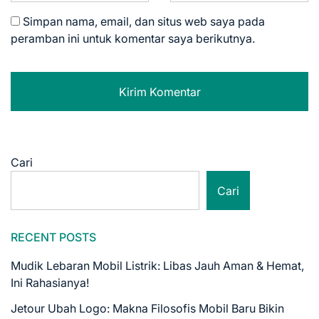
Simpan nama, email, dan situs web saya pada
peramban ini untuk komentar saya berikutnya.
Cari
Cari
RECENT POSTS
Mudik Lebaran Mobil Listrik: Libas Jauh Aman & Hemat,
Ini Rahasianya!
Jetour Ubah Logo: Makna Filosofis Mobil Baru Bikin