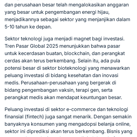
dan perusahaan besar telah mengalokasikan anggaran
yang besar untuk pengembangan energi hijau,
menjadikannya sebagai sektor yang menjanjikan dalam
5-10 tahun ke depan.
Sektor teknologi juga menjadi magnet bagi investasi.
Tren Pasar Global 2025 menunjukkan bahwa pasar
untuk kecerdasan buatan, blockchain, dan perangkat
cerdas akan terus berkembang. Selain itu, ada pula
potensi besar di sektor bioteknologi yang menawarkan
peluang investasi di bidang kesehatan dan inovasi
medis. Perusahaan-perusahaan yang bergerak di
bidang pengembangan vaksin, terapi gen, serta
perangkat medis akan mendapat keuntungan besar.
Peluang investasi di sektor e-commerce dan teknologi
finansial (fintech) juga sangat menarik. Dengan semakin
banyaknya konsumen yang mengadopsi belanja online,
sektor ini diprediksi akan terus berkembang. Bisnis yang