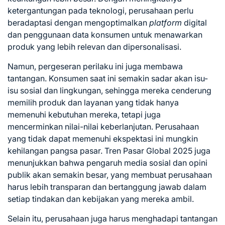
ketergantungan pada teknologi, perusahaan perlu
beradaptasi dengan mengoptimalkan
platform
digital
dan penggunaan data konsumen untuk menawarkan
produk yang lebih relevan dan dipersonalisasi.
Namun, pergeseran perilaku ini juga membawa
tantangan. Konsumen saat ini semakin sadar akan isu-
isu sosial dan lingkungan, sehingga mereka cenderung
memilih produk dan layanan yang tidak hanya
memenuhi kebutuhan mereka, tetapi juga
mencerminkan nilai-nilai keberlanjutan. Perusahaan
yang tidak dapat memenuhi ekspektasi ini mungkin
kehilangan pangsa pasar. Tren Pasar Global 2025 juga
menunjukkan bahwa pengaruh media sosial dan opini
publik akan semakin besar, yang membuat perusahaan
harus lebih transparan dan bertanggung jawab dalam
setiap tindakan dan kebijakan yang mereka ambil.
Selain itu, perusahaan juga harus menghadapi tantangan