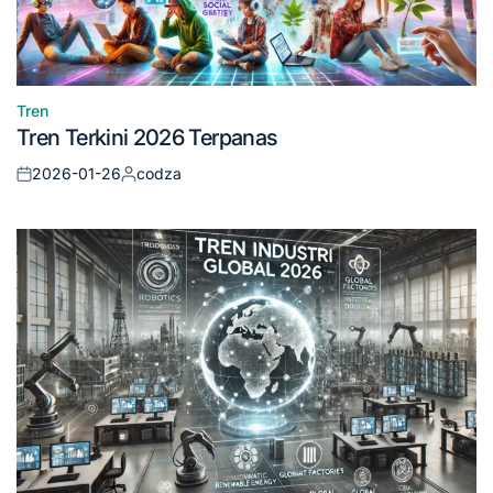
Tren
Posted
Tren Terkini 2026 Terpanas
in
2026-01-26
codza
Posted
Posted
on
by