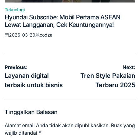
Teknologi
Posted
Hyundai Subscribe: Mobil Pertama ASEAN
in
Lewat Langganan, Cek Keuntungannya!
2026-03-20
codza
Posted
Posted
on
by
Navigasi
Previous:
Next:
pos
Layanan digital
Tren Style Pakaian
terbaik untuk bisnis
Terbaru 2025
Tinggalkan Balasan
Alamat email Anda tidak akan dipublikasikan.
Ruas yang
wajib ditandai
*