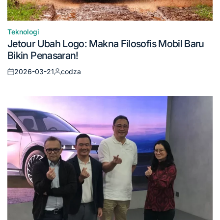
Teknologi
Posted
Jetour Ubah Logo: Makna Filosofis Mobil Baru
in
Bikin Penasaran!
2026-03-21
codza
Posted
Posted
on
by