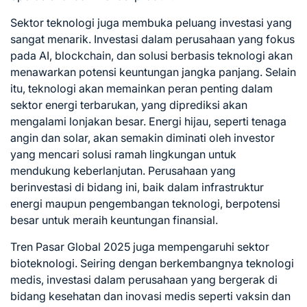
Sektor teknologi juga membuka peluang investasi yang
sangat menarik. Investasi dalam perusahaan yang fokus
pada AI, blockchain, dan solusi berbasis teknologi akan
menawarkan potensi keuntungan jangka panjang. Selain
itu, teknologi akan memainkan peran penting dalam
sektor energi terbarukan, yang diprediksi akan
mengalami lonjakan besar. Energi hijau, seperti tenaga
angin dan solar, akan semakin diminati oleh investor
yang mencari solusi ramah lingkungan untuk
mendukung keberlanjutan. Perusahaan yang
berinvestasi di bidang ini, baik dalam infrastruktur
energi maupun pengembangan teknologi, berpotensi
besar untuk meraih keuntungan finansial.
Tren Pasar Global 2025 juga mempengaruhi sektor
bioteknologi. Seiring dengan berkembangnya teknologi
medis, investasi dalam perusahaan yang bergerak di
bidang kesehatan dan inovasi medis seperti vaksin dan