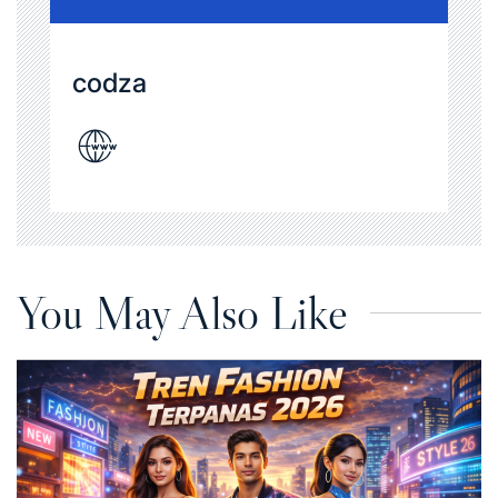
codza
You May Also Like