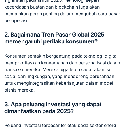
kecerdasan buatan dan blockchain juga akan
memainkan peran penting dalam mengubah cara pasar
beroperasi.
2. Bagaimana Tren Pasar Global 2025
memengaruhi perilaku konsumen?
Konsumen semakin bergantung pada teknologi digital,
memprioritaskan kenyamanan dan personalisasi dalam
transaksi mereka. Mereka juga lebih sadar akan isu
sosial dan lingkungan, yang mendorong perusahaan
untuk mengintegrasikan keberlanjutan dalam model
bisnis mereka.
3. Apa peluang investasi yang dapat
dimanfaatkan pada 2025?
Peluang investasi terbesar terletak pada sektor energi