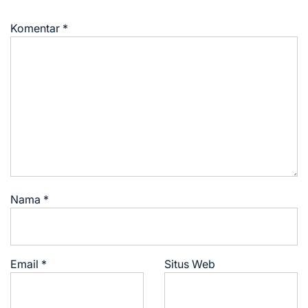
Komentar
*
Nama
*
Email
*
Situs Web