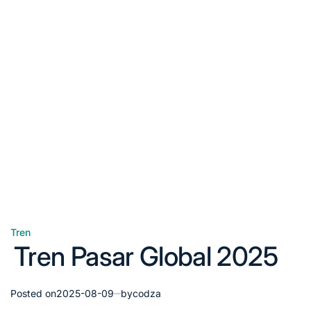
Tren
Posted
Tren Pasar Global 2025
in
Posted on
2025-08-09
by
codza