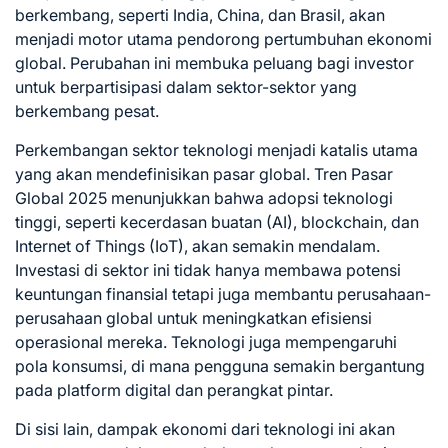
berkembang, seperti India, China, dan Brasil, akan
menjadi motor utama pendorong pertumbuhan ekonomi
global. Perubahan ini membuka peluang bagi investor
untuk berpartisipasi dalam sektor-sektor yang
berkembang pesat.
Perkembangan sektor teknologi menjadi katalis utama
yang akan mendefinisikan pasar global. Tren Pasar
Global 2025 menunjukkan bahwa adopsi teknologi
tinggi, seperti kecerdasan buatan (AI), blockchain, dan
Internet of Things (IoT), akan semakin mendalam.
Investasi di sektor ini tidak hanya membawa potensi
keuntungan finansial tetapi juga membantu perusahaan-
perusahaan global untuk meningkatkan efisiensi
operasional mereka. Teknologi juga mempengaruhi
pola konsumsi, di mana pengguna semakin bergantung
pada platform digital dan perangkat pintar.
Di sisi lain, dampak ekonomi dari teknologi ini akan