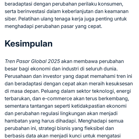
beradaptasi dengan perubahan perilaku konsumen,
serta berinvestasi dalam keberlanjutan dan keamanan
siber. Pelatihan ulang tenaga kerja juga penting untuk
menghadapi perubahan pasar yang cepat.
Kesimpulan
Tren Pasar Global 2025
akan membawa perubahan
besar bagi ekonomi dan industri di seluruh dunia.
Perusahaan dan investor yang dapat memahami tren ini
dan beradaptasi dengan cepat akan meraih kesuksesan
di masa depan. Peluang dalam sektor teknologi, energi
terbarukan, dan e-commerce akan terus berkembang,
sementara tantangan seperti ketidakpastian ekonomi
dan perubahan regulasi lingkungan akan menjadi
hambatan yang harus dihadapi. Menghadapi semua
perubahan ini, strategi bisnis yang fleksibel dan
berbasis data akan menjadi kunci untuk mengatasi