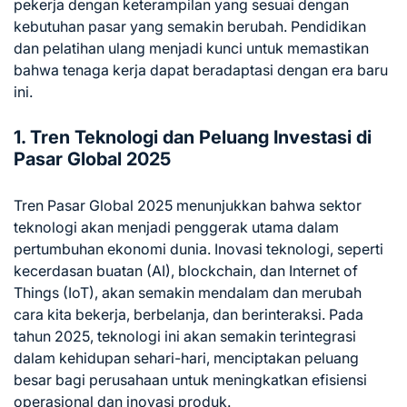
pekerja dengan keterampilan yang sesuai dengan
kebutuhan pasar yang semakin berubah. Pendidikan
dan pelatihan ulang menjadi kunci untuk memastikan
bahwa tenaga kerja dapat beradaptasi dengan era baru
ini.
1. Tren Teknologi dan Peluang Investasi di
Pasar Global 2025
Tren Pasar Global 2025 menunjukkan bahwa sektor
teknologi akan menjadi penggerak utama dalam
pertumbuhan ekonomi dunia. Inovasi teknologi, seperti
kecerdasan buatan (AI), blockchain, dan Internet of
Things (IoT), akan semakin mendalam dan merubah
cara kita bekerja, berbelanja, dan berinteraksi. Pada
tahun 2025, teknologi ini akan semakin terintegrasi
dalam kehidupan sehari-hari, menciptakan peluang
besar bagi perusahaan untuk meningkatkan efisiensi
operasional dan inovasi produk.