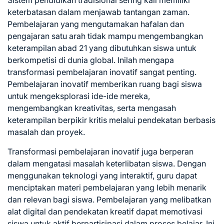
keterbatasan dalam menjawab tantangan zaman.
Pembelajaran yang mengutamakan hafalan dan
pengajaran satu arah tidak mampu mengembangkan
keterampilan abad 21 yang dibutuhkan siswa untuk
berkompetisi di dunia global. Inilah mengapa
transformasi pembelajaran inovatif sangat penting.
Pembelajaran inovatif memberikan ruang bagi siswa
untuk mengeksplorasi ide-ide mereka,
mengembangkan kreativitas, serta mengasah
keterampilan berpikir kritis melalui pendekatan berbasis
masalah dan proyek.
Transformasi pembelajaran inovatif juga berperan
dalam mengatasi masalah keterlibatan siswa. Dengan
menggunakan teknologi yang interaktif, guru dapat
menciptakan materi pembelajaran yang lebih menarik
dan relevan bagi siswa. Pembelajaran yang melibatkan
alat digital dan pendekatan kreatif dapat memotivasi
siswa untuk aktif berpartisipasi dalam proses belajar. Ini