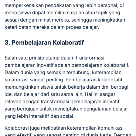
memperkenalkan pendekatan yang lebih personal, di
mana siswa dapat memilih masalah atau topik yang
sesuai dengan minat mereka, sehingga meningkatkan
keterlibatan mereka dalam proses belajar.
3. Pembelajaran Kolaboratif
Salah satu prinsip utama dalam transformasi
pembelajaran inovatif adalah pembelajaran kolaboratif.
Dalam dunia yang semakin terhubung, keterampilan
kolaborasi sangat penting. Pembelajaran kolaboratif
memungkinkan siswa untuk bekerja dalam tim, berbagi
ide, dan belajar dari satu sama lain. Hal ini sangat
relevan dengan transformasi pembelajaran inovatif
yang bertujuan untuk menciptakan pengalaman belajar
yang lebih interaktif dan sosial.
Kolaborasi juga melibatkan keterampilan komunikasi
yang efektif, yang sangat penting di dunia kerja. Dengan