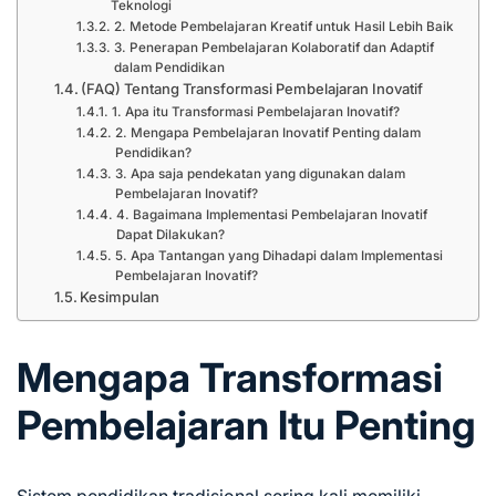
Teknologi
2. Metode Pembelajaran Kreatif untuk Hasil Lebih Baik
3. Penerapan Pembelajaran Kolaboratif dan Adaptif
dalam Pendidikan
(FAQ) Tentang Transformasi Pembelajaran Inovatif
1. Apa itu Transformasi Pembelajaran Inovatif?
2. Mengapa Pembelajaran Inovatif Penting dalam
Pendidikan?
3. Apa saja pendekatan yang digunakan dalam
Pembelajaran Inovatif?
4. Bagaimana Implementasi Pembelajaran Inovatif
Dapat Dilakukan?
5. Apa Tantangan yang Dihadapi dalam Implementasi
Pembelajaran Inovatif?
Kesimpulan
Mengapa Transformasi
Pembelajaran Itu Penting
Sistem pendidikan tradisional sering kali memiliki