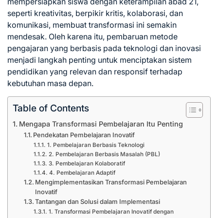
mempersiapkan siswa dengan keterampilan abad 21,
seperti kreativitas, berpikir kritis, kolaborasi, dan
komunikasi, membuat transformasi ini semakin
mendesak. Oleh karena itu, pembaruan metode
pengajaran yang berbasis pada teknologi dan inovasi
menjadi langkah penting untuk menciptakan sistem
pendidikan yang relevan dan responsif terhadap
kebutuhan masa depan.
Table of Contents
Mengapa Transformasi Pembelajaran Itu Penting
Pendekatan Pembelajaran Inovatif
1. Pembelajaran Berbasis Teknologi
2. Pembelajaran Berbasis Masalah (PBL)
3. Pembelajaran Kolaboratif
4. Pembelajaran Adaptif
Mengimplementasikan Transformasi Pembelajaran
Inovatif
Tantangan dan Solusi dalam Implementasi
1. Transformasi Pembelajaran Inovatif dengan