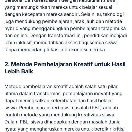
yang memungkinkan mereka untuk belajar sesuai
dengan kecepatan mereka sendiri. Selain itu, teknologi
juga mendukung pembelajaran jarak jauh dan metode
hybrid yang menggabungkan pembelajaran tatap muka
dan online. Dengan transformasi ini, pendidikan menjadi
lebih inklusif, memudahkan akses bagi semua siswa
tanpa memandang lokasi atau kondisi mereka.
2. Metode Pembelajaran Kreatif untuk Hasil
Lebih Baik
Metode pembelajaran kreatif adalah salah satu pilar
utama dalam transformasi pembelajaran inovatif yang
dapat meningkatkan keterlibatan dan hasil belajar
siswa. Pembelajaran berbasis masalah (PBL) adalah
contoh metode yang mendukung kreativitas siswa.
Dalam PBL, siswa dihadapkan dengan masalah dunia
nyata yang mengharuskan mereka untuk berpikir kritis,