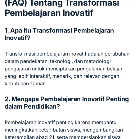
(FAQ) Tentang Transformasi
Pembelajaran Inovatif
1. Apa itu Transformasi Pembelajaran
Inovatif?
Transformasi pembelajaran inovatif adalah perubahan
dalam pendekatan, teknologi, dan metodologi
pengajaran untuk menciptakan pengalaman belajar
yang lebih interaktif, menarik, dan relevan dengan
kebutuhan zaman.
2. Mengapa Pembelajaran Inovatif Penting
dalam Pendidikan?
Pembelajaran inovatif penting karena membantu
meningkatkan keterlibatan siswa, mengembangkan
keterampilan abad 21, serta mempersiapkan siswa