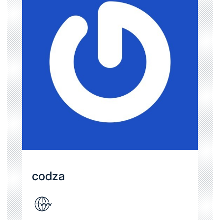
codza