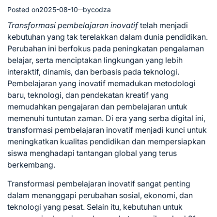
Posted on
2025-08-10
by
codza
Transformasi pembelajaran inovatif
telah menjadi
kebutuhan yang tak terelakkan dalam dunia pendidikan.
Perubahan ini berfokus pada peningkatan pengalaman
belajar, serta menciptakan lingkungan yang lebih
interaktif, dinamis, dan berbasis pada teknologi.
Pembelajaran yang inovatif memadukan metodologi
baru, teknologi, dan pendekatan kreatif yang
memudahkan pengajaran dan pembelajaran untuk
memenuhi tuntutan zaman. Di era yang serba digital ini,
transformasi pembelajaran inovatif menjadi kunci untuk
meningkatkan kualitas pendidikan dan mempersiapkan
siswa menghadapi tantangan global yang terus
berkembang.
Transformasi pembelajaran inovatif sangat penting
dalam menanggapi perubahan sosial, ekonomi, dan
teknologi yang pesat. Selain itu, kebutuhan untuk