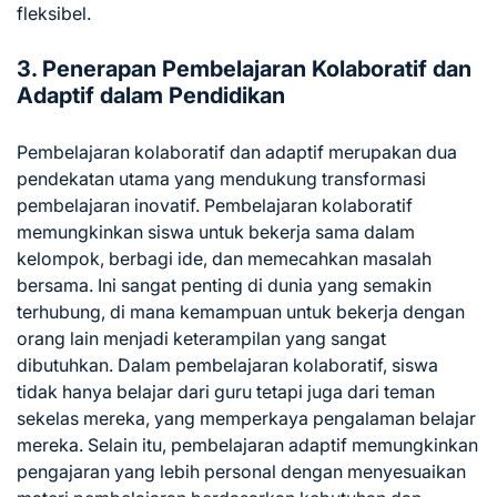
fleksibel.
3. Penerapan Pembelajaran Kolaboratif dan
Adaptif dalam Pendidikan
Pembelajaran kolaboratif dan adaptif merupakan dua
pendekatan utama yang mendukung transformasi
pembelajaran inovatif. Pembelajaran kolaboratif
memungkinkan siswa untuk bekerja sama dalam
kelompok, berbagi ide, dan memecahkan masalah
bersama. Ini sangat penting di dunia yang semakin
terhubung, di mana kemampuan untuk bekerja dengan
orang lain menjadi keterampilan yang sangat
dibutuhkan. Dalam pembelajaran kolaboratif, siswa
tidak hanya belajar dari guru tetapi juga dari teman
sekelas mereka, yang memperkaya pengalaman belajar
mereka. Selain itu, pembelajaran adaptif memungkinkan
pengajaran yang lebih personal dengan menyesuaikan