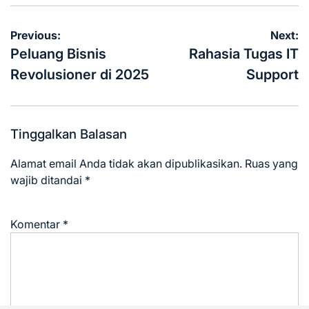
Navigasi
Previous:
Next:
pos
Peluang Bisnis
Rahasia Tugas IT
Revolusioner di 2025
Support
Tinggalkan Balasan
Alamat email Anda tidak akan dipublikasikan.
Ruas yang
wajib ditandai
*
Komentar
*