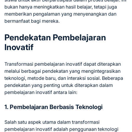
bukan hanya meningkatkan hasil belajar, tetapi juga
memberikan pengalaman yang menyenangkan dan
bermanfaat bagi mereka.
Pendekatan Pembelajaran
Inovatif
Transformasi pembelajaran inovatif dapat diterapkan
melalui berbagai pendekatan yang mengintegrasikan
teknologi, metode baru, dan interaksi sosial. Beberapa
pendekatan yang penting untuk diterapkan dalam
pembelajaran inovatif antara lain:
1. Pembelajaran Berbasis Teknologi
Salah satu aspek utama dalam transformasi
pembelajaran inovatif adalah penggunaan teknologi