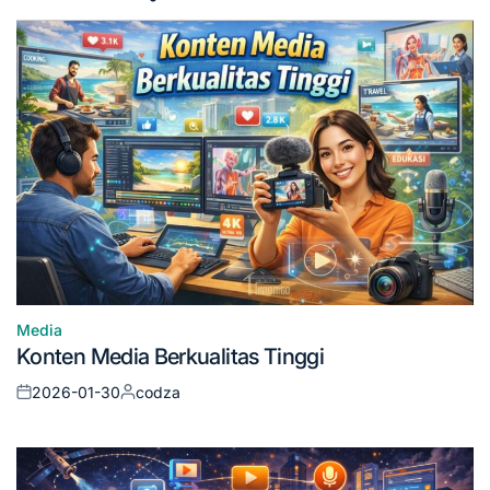
Media
Posted
Konten Media Berkualitas Tinggi
in
2026-01-30
codza
Posted
Posted
on
by