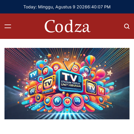
Skip
Today: Minggu, Agustus 9 2026
6
:
40
:
08
PM
to
content
Codza