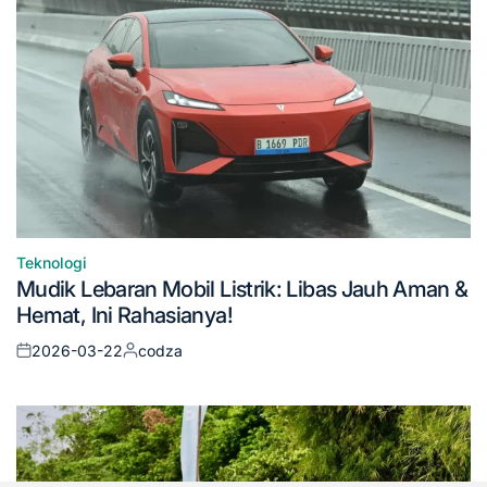
Teknologi
Posted
Mudik Lebaran Mobil Listrik: Libas Jauh Aman &
in
Hemat, Ini Rahasianya!
2026-03-22
codza
Posted
Posted
on
by