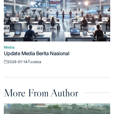
Media
Posted
Update Media Berita Nasional
in
2026-01-14
codza
Posted
Posted
on
by
More From Author