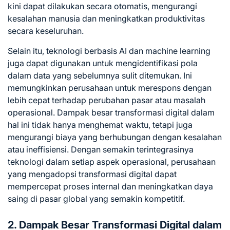
kini dapat dilakukan secara otomatis, mengurangi
kesalahan manusia dan meningkatkan produktivitas
secara keseluruhan.
Selain itu, teknologi berbasis AI dan machine learning
juga dapat digunakan untuk mengidentifikasi pola
dalam data yang sebelumnya sulit ditemukan. Ini
memungkinkan perusahaan untuk merespons dengan
lebih cepat terhadap perubahan pasar atau masalah
operasional. Dampak besar transformasi digital dalam
hal ini tidak hanya menghemat waktu, tetapi juga
mengurangi biaya yang berhubungan dengan kesalahan
atau ineffisiensi. Dengan semakin terintegrasinya
teknologi dalam setiap aspek operasional, perusahaan
yang mengadopsi transformasi digital dapat
mempercepat proses internal dan meningkatkan daya
saing di pasar global yang semakin kompetitif.
2. Dampak Besar Transformasi Digital dalam