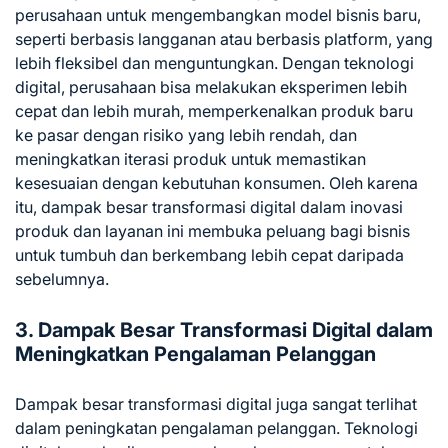
perusahaan untuk mengembangkan model bisnis baru,
seperti berbasis langganan atau berbasis platform, yang
lebih fleksibel dan menguntungkan. Dengan teknologi
digital, perusahaan bisa melakukan eksperimen lebih
cepat dan lebih murah, memperkenalkan produk baru
ke pasar dengan risiko yang lebih rendah, dan
meningkatkan iterasi produk untuk memastikan
kesesuaian dengan kebutuhan konsumen. Oleh karena
itu, dampak besar transformasi digital dalam inovasi
produk dan layanan ini membuka peluang bagi bisnis
untuk tumbuh dan berkembang lebih cepat daripada
sebelumnya.
3. Dampak Besar Transformasi Digital dalam
Meningkatkan Pengalaman Pelanggan
Dampak besar transformasi digital juga sangat terlihat
dalam peningkatan pengalaman pelanggan. Teknologi