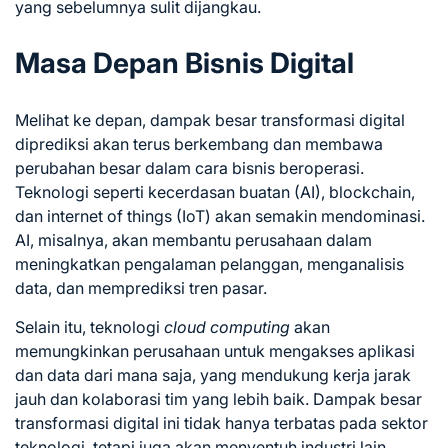
yang sebelumnya sulit dijangkau.
Masa Depan Bisnis Digital
Melihat ke depan, dampak besar transformasi digital
diprediksi akan terus berkembang dan membawa
perubahan besar dalam cara bisnis beroperasi.
Teknologi seperti kecerdasan buatan (AI), blockchain,
dan internet of things (IoT) akan semakin mendominasi.
AI, misalnya, akan membantu perusahaan dalam
meningkatkan pengalaman pelanggan, menganalisis
data, dan memprediksi tren pasar.
Selain itu, teknologi
cloud computing
akan
memungkinkan perusahaan untuk mengakses aplikasi
dan data dari mana saja, yang mendukung kerja jarak
jauh dan kolaborasi tim yang lebih baik. Dampak besar
transformasi digital ini tidak hanya terbatas pada sektor
teknologi, tetapi juga akan menyentuh industri lain