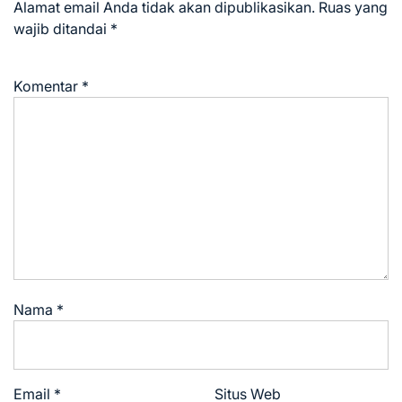
Alamat email Anda tidak akan dipublikasikan.
Ruas yang
wajib ditandai
*
Komentar
*
Nama
*
Email
*
Situs Web