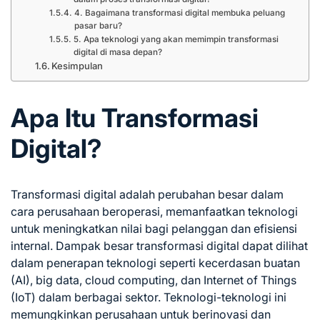
4. Bagaimana transformasi digital membuka peluang
pasar baru?
5. Apa teknologi yang akan memimpin transformasi
digital di masa depan?
Kesimpulan
Apa Itu Transformasi
Digital?
Transformasi digital adalah perubahan besar dalam
cara perusahaan beroperasi, memanfaatkan teknologi
untuk meningkatkan nilai bagi pelanggan dan efisiensi
internal. Dampak besar transformasi digital dapat dilihat
dalam penerapan teknologi seperti kecerdasan buatan
(AI), big data, cloud computing, dan Internet of Things
(IoT) dalam berbagai sektor. Teknologi-teknologi ini
memungkinkan perusahaan untuk berinovasi dan