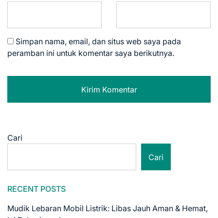
Simpan nama, email, dan situs web saya pada
peramban ini untuk komentar saya berikutnya.
Cari
Cari
RECENT POSTS
Mudik Lebaran Mobil Listrik: Libas Jauh Aman & Hemat,