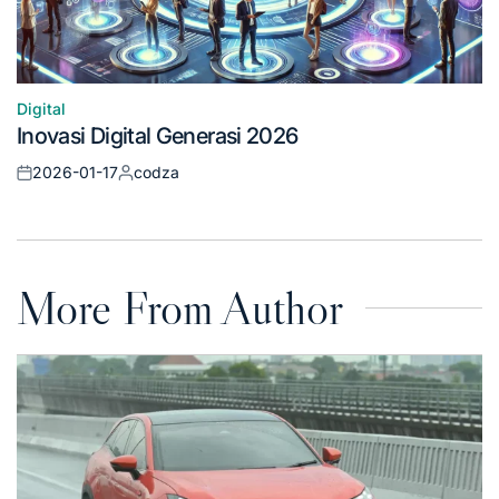
Digital
Posted
Inovasi Digital Generasi 2026
in
2026-01-17
codza
Posted
Posted
on
by
More From Author