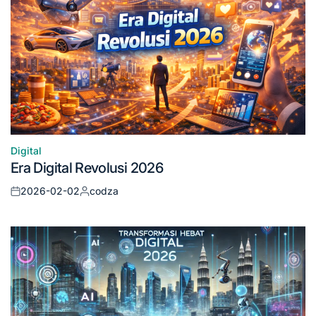
Digital
Posted
Era Digital Revolusi 2026
in
2026-02-02
codza
Posted
Posted
on
by