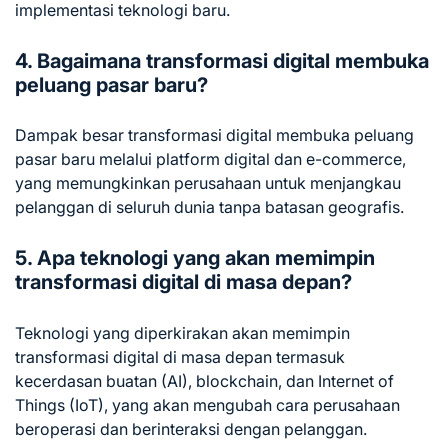
implementasi teknologi baru.
4. Bagaimana transformasi digital membuka
peluang pasar baru?
Dampak besar transformasi digital membuka peluang
pasar baru melalui platform digital dan e-commerce,
yang memungkinkan perusahaan untuk menjangkau
pelanggan di seluruh dunia tanpa batasan geografis.
5. Apa teknologi yang akan memimpin
transformasi digital di masa depan?
Teknologi yang diperkirakan akan memimpin
transformasi digital di masa depan termasuk
kecerdasan buatan (AI), blockchain, dan Internet of
Things (IoT), yang akan mengubah cara perusahaan
beroperasi dan berinteraksi dengan pelanggan.