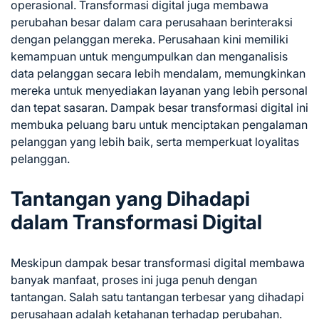
operasional. Transformasi digital juga membawa
perubahan besar dalam cara perusahaan berinteraksi
dengan pelanggan mereka. Perusahaan kini memiliki
kemampuan untuk mengumpulkan dan menganalisis
data pelanggan secara lebih mendalam, memungkinkan
mereka untuk menyediakan layanan yang lebih personal
dan tepat sasaran. Dampak besar transformasi digital ini
membuka peluang baru untuk menciptakan pengalaman
pelanggan yang lebih baik, serta memperkuat loyalitas
pelanggan.
Tantangan yang Dihadapi
dalam Transformasi Digital
Meskipun dampak besar transformasi digital membawa
banyak manfaat, proses ini juga penuh dengan
tantangan. Salah satu tantangan terbesar yang dihadapi
perusahaan adalah ketahanan terhadap perubahan.