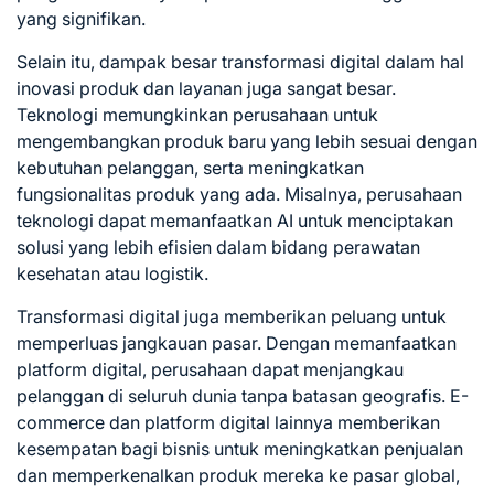
yang signifikan.
Selain itu, dampak besar transformasi digital dalam hal
inovasi produk dan layanan juga sangat besar.
Teknologi memungkinkan perusahaan untuk
mengembangkan produk baru yang lebih sesuai dengan
kebutuhan pelanggan, serta meningkatkan
fungsionalitas produk yang ada. Misalnya, perusahaan
teknologi dapat memanfaatkan AI untuk menciptakan
solusi yang lebih efisien dalam bidang perawatan
kesehatan atau logistik.
Transformasi digital juga memberikan peluang untuk
memperluas jangkauan pasar. Dengan memanfaatkan
platform digital, perusahaan dapat menjangkau
pelanggan di seluruh dunia tanpa batasan geografis. E-
commerce dan platform digital lainnya memberikan
kesempatan bagi bisnis untuk meningkatkan penjualan
dan memperkenalkan produk mereka ke pasar global,