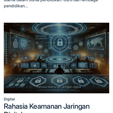
pendidikan…
Digital
Posted
Rahasia Keamanan Jaringan
in