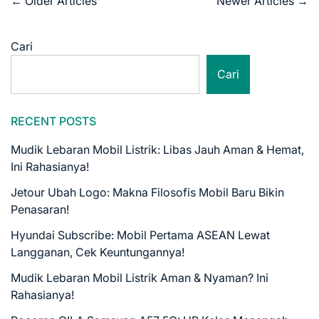
Navigasi
←
Older Articles
Newer Articles
→
pos
Cari
Cari
RECENT POSTS
Mudik Lebaran Mobil Listrik: Libas Jauh Aman & Hemat,
Ini Rahasianya!
Jetour Ubah Logo: Makna Filosofis Mobil Baru Bikin
Penasaran!
Hyundai Subscribe: Mobil Pertama ASEAN Lewat
Langganan, Cek Keuntungannya!
Mudik Lebaran Mobil Listrik Aman & Nyaman? Ini
Rahasianya!