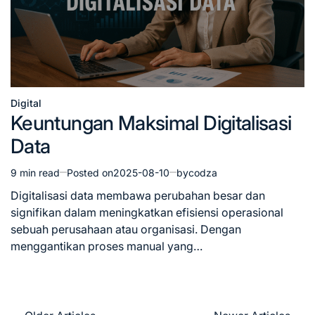
Digital
Posted
Keuntungan Maksimal Digitalisasi
in
Data
9 min read
Posted on
2025-08-10
by
codza
Estimated
read
Digitalisasi data membawa perubahan besar dan
time
signifikan dalam meningkatkan efisiensi operasional
sebuah perusahaan atau organisasi. Dengan
menggantikan proses manual yang…