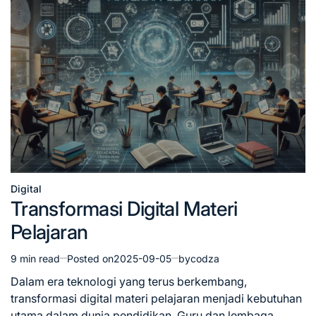
Digital
Posted
Transformasi Digital Materi
in
Pelajaran
9 min read
Posted on
2025-09-05
by
codza
Estimated
read
Dalam era teknologi yang terus berkembang,
time
transformasi digital materi pelajaran menjadi kebutuhan
utama dalam dunia pendidikan. Guru dan lembaga